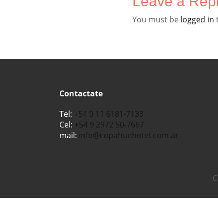
Leave a Rep
You must be
logged in
Contactate
Tel:
+54 9 11 6181-7133
Cel:
+54 9 2972 50-7667
mail:
info@copahuehotel.com.ar
C