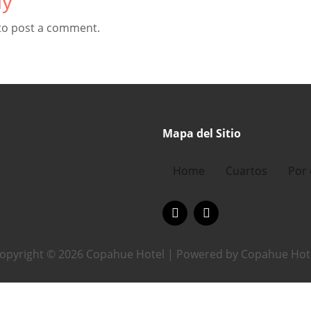
ly
to post a comment.
Mapa del Sitio
Home
Cuartos
Por 
opyright © 2026 Copahue Hotel | Powered by Copahue Hot