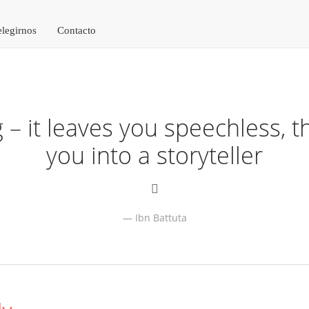
elegirnos
Contacto
g – it leaves you speechless, t
you into a storyteller
Ibn Battuta